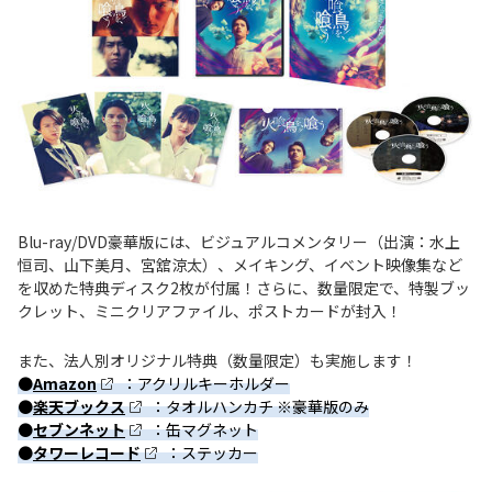
Blu-ray/DVD豪華版には、ビジュアルコメンタリー（出演：水上
恒司、山下美月、宮舘涼太）、メイキング、イベント映像集など
を収めた特典ディスク2枚が付属！さらに、数量限定で、特製ブッ
クレット、ミニクリアファイル、ポストカードが封入！
また、法人別オリジナル特典（数量限定）も実施します！
●
Amazon
：アクリルキーホルダー
●
楽天ブックス
：タオルハンカチ ※豪華版のみ
●
セブンネット
：缶マグネット
●
タワーレコード
：ステッカー