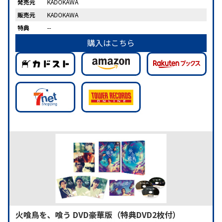
発売元
KADOKAWA
販売元
KADOKAWA
特典
--
購入はこちら
火喰鳥を、喰う DVD豪華版（特典DVD2枚付）