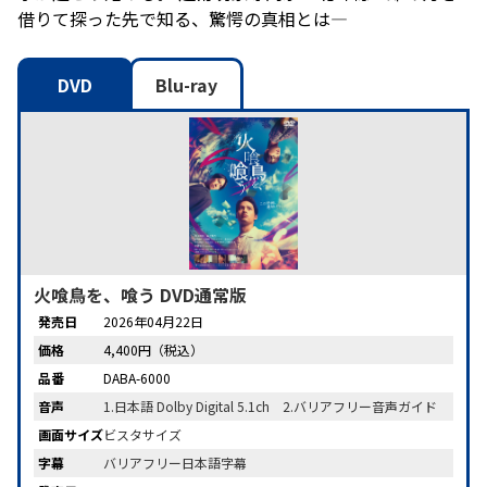
借りて探った先で知る、驚愕の真相とは—
DVD
Blu-ray
火喰鳥を、喰う DVD通常版
発売日
2026年04月22日
価格
4,400円（税込）
品番
DABA-6000
音声
1.日本語 Dolby Digital 5.1ch 2.バリアフリー音声ガイド
画面サイズ
ビスタサイズ
字幕
バリアフリー日本語字幕