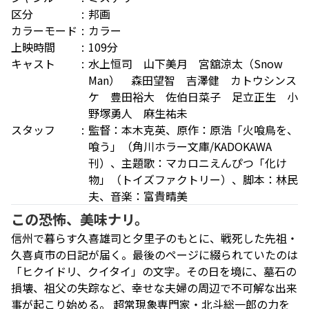
区分
邦画
カラーモード
カラー
上映時間
109分
キャスト
水上恒司 山下美月 宮舘涼太（Snow
Man） 森田望智 吉澤健 カトウシンス
ケ 豊田裕大 佐伯日菜子 足立正生 小
野塚勇人 麻生祐未
スタッフ
監督：本木克英、原作：原浩「火喰鳥を、
喰う」（角川ホラー文庫/KADOKAWA
刊）、主題歌：マカロニえんぴつ「化け
物」（トイズファクトリー）、脚本：林民
夫、音楽：富貴晴美
この恐怖、美味ナリ。
信州で暮らす久喜雄司と夕里子のもとに、戦死した先祖・
久喜貞市の日記が届く。最後のページに綴られていたのは
「ヒクイドリ、クイタイ」の文字。その日を境に、墓石の
損壊、祖父の失踪など、幸せな夫婦の周辺で不可解な出来
事が起こり始める。 超常現象専門家・北斗総一郎の力を