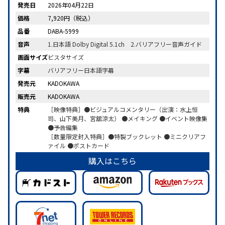
発売日
2026年04月22日
価格
7,920円（税込）
品番
DABA-5999
音声
1.日本語 Dolby Digital 5.1ch 2.バリアフリー音声ガイド
画面サイズ
ビスタサイズ
字幕
バリアフリー日本語字幕
発売元
KADOKAWA
販売元
KADOKAWA
特典
［映像特典］●ビジュアルコメンタリー（出演：水上恒
司、山下美月、宮舘涼太） ●メイキング ●イベント映像集
●予告編集
［数量限定封入特典］●特製ブックレット ●ミニクリアフ
ァイル ●ポストカード
購入はこちら