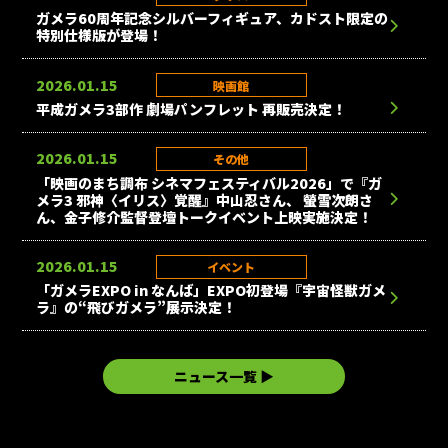
ガメラ60周年記念シルバーフィギュア、カドスト限定の
特別仕様版が登場！
2026.01.15
映画館
平成ガメラ3部作 劇場パンフレット 再販売決定！
2026.01.15
その他
「映画のまち調布 シネマフェスティバル2026」で『ガ
メラ3 邪神〈イリス〉覚醒』中山忍さん、 螢雪次朗さ
ん、金子修介監督登壇トークイベント上映実施決定！
2026.01.15
イベント
「ガメラEXPO in なんば」EXPO初登場『宇宙怪獣ガメ
ラ』の“飛びガメラ”展示決定！
ニュース一覧 ▶