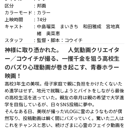
区分
邦画
カラーモード
カラー
上映時間
74分
キャスト
中島瑠菜 まいきち 和田雅成 宮地真
緒 奥菜恵
スタッフ
監督・脚本：コウイチ
神様に取り憑かれた。 人気動画クリエイタ
ー／コウイチが撮る、一攫千金を狙う高校生
のバズり心理動画が巻き起こす、青春ホラー
映画！
高校3年生の美咲。母子家庭で親に負担をかけたくないた
め進学はせず、地元で就職しようとバイトをしながら最後
の高校生活を送っていた。親友の皐月は親の希望で大学進
学を目指しているが、日々SNS投稿に夢中。
そんなある日、美咲が撮ったVLOGに霊のようなものが偶
然写り、投稿動画は瞬く間にバズっていく。驚いた二人は
これをチャンスと思い、続けざまに心霊のフェイク動画を