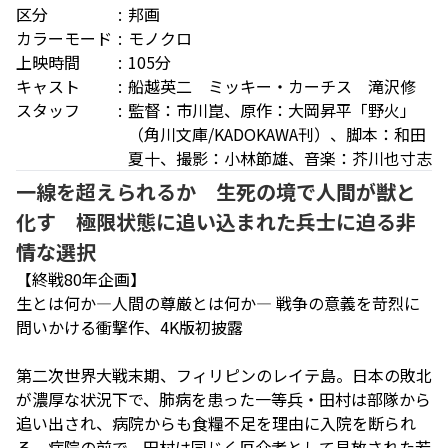
区分
邦画
カラーモード
モノクロ
上映時間
105分
キャスト
船越英二 ミッキー・カーチス 滝沢修
スタッフ
監督：市川崑、原作：大岡昇平「野火」
（角川文庫/KADOKAWA刊）、脚本：和田
夏十、撮影：小林節雄、音楽：芥川也寸志
一線を超えられるか 生死の境で人間が獣と
化す 極限状態に追い込まれた兵士に迫る非
情な選択
【終戦80年企画】
生とは何か―人間の尊厳とは何か― 戦争の意義を苛烈に
問いかける衝撃作、4K版初披露
第二次世界大戦末期、フィリピンのレイテ島。日本の敗北
が濃厚な状況下で、肺病を患った一等兵・田村は部隊から
追い出され、病院からも食糧不足を理由に入院を断られ
る。病院の前で、田村は同じく厄介者として見放された若