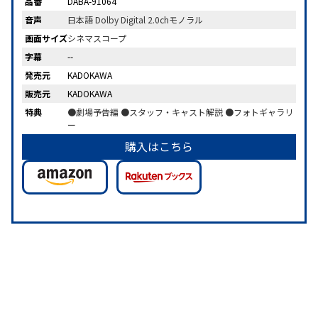
品番
DABA-91064
音声
日本語 Dolby Digital 2.0chモノラル
画面サイズ
シネマスコープ
字幕
--
発売元
KADOKAWA
販売元
KADOKAWA
特典
●劇場予告編 ●スタッフ・キャスト解説 ●フォトギャラリ
ー
購入はこちら