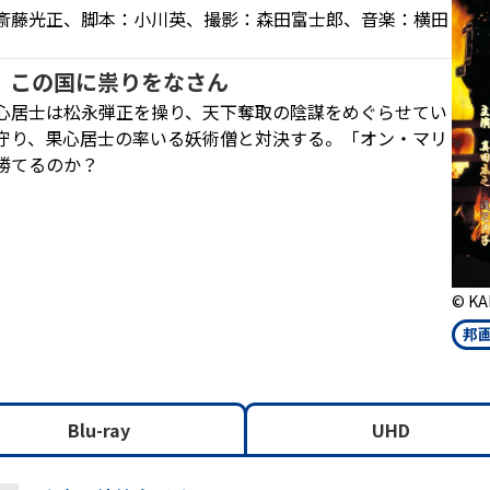
斎藤光正、脚本：小川英、撮影：森田富士郎、音楽：横田
、この国に祟りをなさん
心居士は松永弾正を操り、天下奪取の陰謀をめぐらせてい
守り、果心居士の率いる妖術僧と対決する。「オン・マリ
勝てるのか？
© KA
邦
Blu-ray
UHD