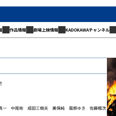
報
作品情報
劇場上映情報
KADOKAWAチャンネル
史
真一 中尾彬 成田三樹夫 美保純 風祭ゆき 佐藤蛾次