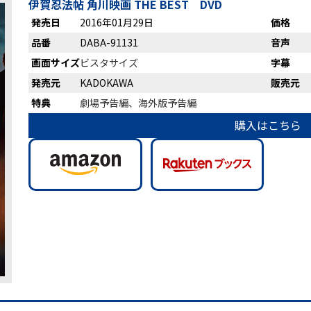
伊賀忍法帖 角川映画 THE BEST DVD
発売日
2016年01月29日
価格
品番
DABA-91131
音声
画面サイズ
ビスタサイズ
字幕
発売元
KADOKAWA
販売元
特典
劇場予告編、海外版予告編
購入はこちら