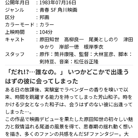
公開年月日
1983年07月16日
ジャンル
青春
SF
角川映画
区分
邦画
カラーモード
カラー
上映時間
104分
キャスト
原田知世 高柳良一 尾美としのり 津田
ゆかり 岸部一徳 根岸季衣
スタッフ
原作：筒井康隆、監督：大林宣彦、脚本：
剣持亘、音楽：松任谷正隆
「だれ!?…誰なの。」 いつかどこかで出逢う
はずの彼に会ってしまった
ある日の放課後、実験室でラベンダーの香りを嗅いで以
来、時間を跳躍する能力を持ってしまった芳山和子。時を
かける少女となった和子は、会うはずのない彼に出逢って
しまった…。
この作品で映画デビューを果たした原田知世の初々しい魅
力と叙情溢れる尾道の風景を得て、思春期の揺れ動く想い
を描き、多くのファンの共感をんだSFファンタジー。大