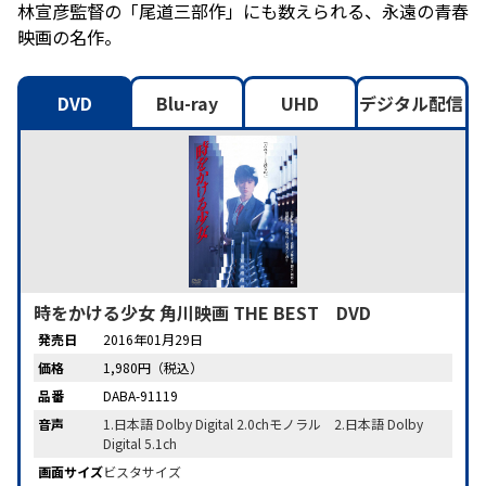
林宣彦監督の「尾道三部作」にも数えられる、永遠の青春
映画の名作。
DVD
Blu-ray
UHD
デジタル配信
時をかける少女 角川映画 THE BEST DVD
発売日
2016年01月29日
価格
1,980円（税込）
品番
DABA-91119
音声
1.日本語 Dolby Digital 2.0chモノラル 2.日本語 Dolby
Digital 5.1ch
画面サイズ
ビスタサイズ