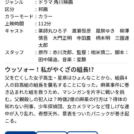
ジャンル
ドラマ
角川映画
区分
邦画
カラーモード
カラー
上映時間
112分
キャスト
薬師丸ひろ子 渡瀬恒彦 風祭ゆき 柳澤
慎吾 大門正明 寺田農 柄本明 三國連
太郎
スタッフ
原作：赤川次郎、監督：相米慎二、脚本：
田中陽造、音楽：星勝
ウッソォー！私がやくざの組長!?
父を亡くした女子高生・星泉はひょんなことから、組員4
人の目高組の組長を襲名することになった。麻薬事件に巻
き込まれた組を救うため、マシンガンを片手に戦いを挑
む。父親殺しの犯人は？時価2億の麻薬の行方は？得体の
知れない刑事、少年探偵団、女カメラマンなど怪しげな連
中が入り乱れ、奇想天外、意表をついたパニックが巻き起
こる。