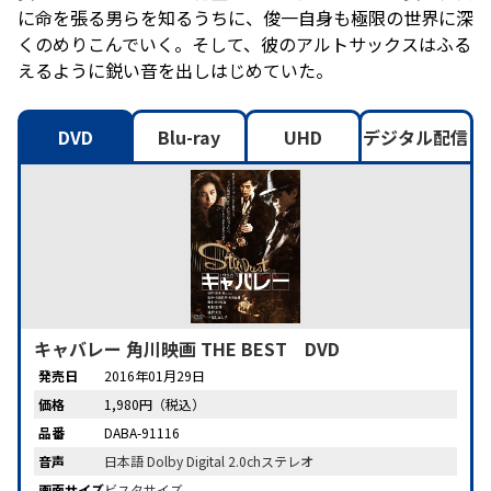
に命を張る男らを知るうちに、俊一自身も極限の世界に深
くのめりこんでいく。そして、彼のアルトサックスはふる
えるように鋭い音を出しはじめていた。
DVD
Blu-ray
UHD
デジタル配信
キャバレー 角川映画 THE BEST DVD
発売日
2016年01月29日
価格
1,980円（税込）
品番
DABA-91116
音声
日本語 Dolby Digital 2.0chステレオ
画面サイズ
ビスタサイズ