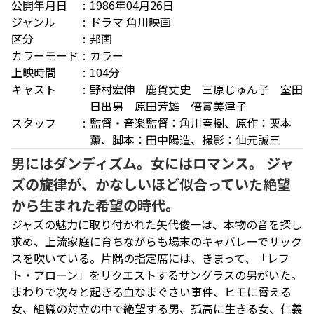
公開年月日
1986年04月26日
ジャンル
ドラマ
角川映画
区分
邦画
カラーモード
カラー
上映時間
104分
キャスト
野村宏伸 鹿賀丈史 三原じゅん子 室田
日出男 原田芳雄 倍賞美津子
スタッフ
監督・音楽監督：角川春樹、原作：栗本
薫、脚本：田中陽造、撮影：仙元誠三
男にはダンディズム。女にはロマンス。 ジャ
ズの旋律が、かなしいほど似合っていた絶望
から生まれた希望の時代。
ジャズの魅力に取り付かれた矢代俊一は、本物の音を探し
求め、上流家庭に育ちながらも場末のキャバレーでサック
スを吹いている。片隅の指定席には、きまって、「レフ
ト・アローン」をリクエストするサングラスの男がいた。
まわりで次々と起きる血なまぐさい事件、ヒモに脅える
女、組織の対立の中で絶望する男、孤高に生きる女、仁義