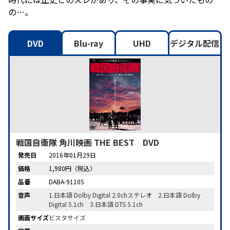
の…。
DVD
Blu-ray
UHD
デジタル配信
戦国自衛隊 角川映画 THE BEST DVD
発売日
2016年01月29日
価格
1,980円（税込）
品番
DABA-91105
音声
1.日本語 Dolby Digital 2.0chステレオ 2.日本語 Dolby
Digital 5.1ch 3.日本語 DTS 5.1ch
画面サイズ
ビスタサイズ