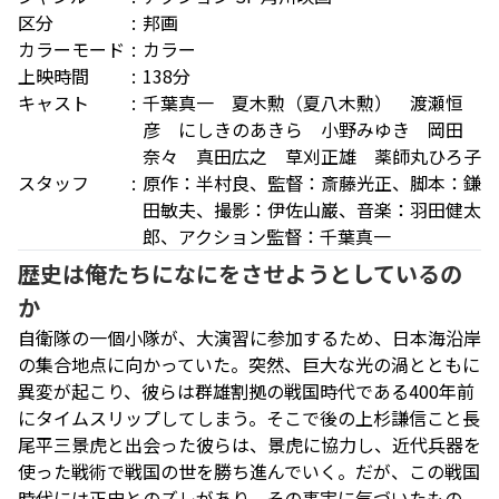
区分
邦画
カラーモード
カラー
上映時間
138分
キャスト
千葉真一 夏木勲（夏八木勲） 渡瀬恒
彦 にしきのあきら 小野みゆき 岡田
奈々 真田広之 草刈正雄 薬師丸ひろ子
スタッフ
原作：半村良、監督：斎藤光正、脚本：鎌
田敏夫、撮影：伊佐山巌、音楽：羽田健太
郎、アクション監督：千葉真一
歴史は俺たちになにをさせようとしているの
か
自衛隊の一個小隊が、大演習に参加するため、日本海沿岸
の集合地点に向かっていた。突然、巨大な光の渦とともに
異変が起こり、彼らは群雄割拠の戦国時代である400年前
にタイムスリップしてしまう。そこで後の上杉謙信こと長
尾平三景虎と出会った彼らは、景虎に協力し、近代兵器を
使った戦術で戦国の世を勝ち進んでいく。だが、この戦国
時代には正史とのズレがあり、その事実に気づいたもの