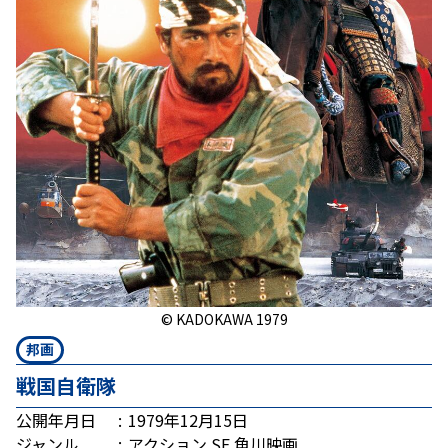
© KADOKAWA 1979
邦画
戦国自衛隊
公開年月日
1979年12月15日
ジャンル
アクション
SF
角川映画