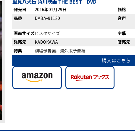
里見八犬伝 角川映画 THE BEST DVD
発売日
2016年01月29日
価格
品番
DABA-91120
音声
画面サイズ
ビスタサイズ
字幕
発売元
KADOKAWA
販売元
特典
劇場予告編、海外版予告編
購入はこちら