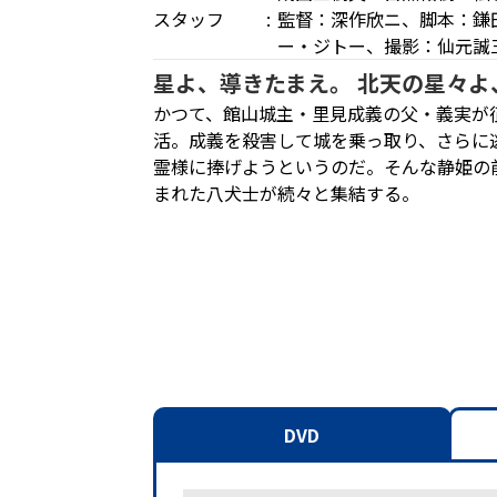
スタッフ
監督：深作欣ニ、脚本：鎌
ー・ジトー、撮影：仙元誠
星よ、導きたまえ。 北天の星々
かつて、館山城主・里見成義の父・義実が
活。成義を殺害して城を乗っ取り、さらに
霊様に捧げようというのだ。そんな静姫の
まれた八犬士が続々と集結する。
DVD