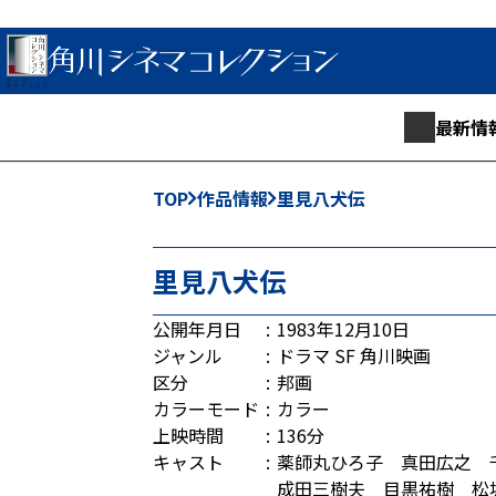
最新情
TOP
作品情報
里見八犬伝
里見八犬伝
公開年月日
1983年12月10日
ジャンル
ドラマ
SF
角川映画
区分
邦画
カラーモード
カラー
上映時間
136分
キャスト
薬師丸ひろ子 真田広之 
成田三樹夫 目黒祐樹 松