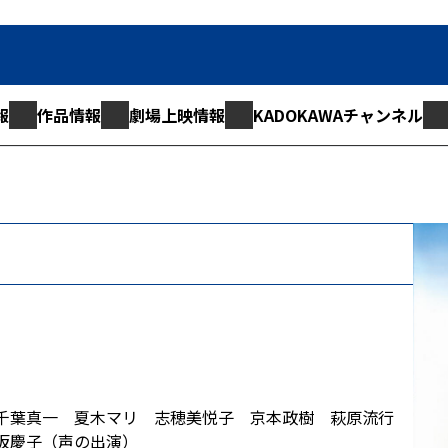
報
作品情報
劇場上映情報
KADOKAWAチャンネル
千葉真一 夏木マリ 志穂美悦子 京本政樹 萩原流行
坂慶子（声の出演）