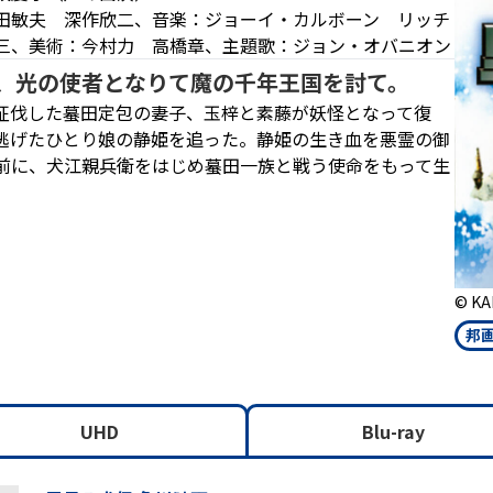
田敏夫 深作欣二、音楽：ジョーイ・カルボーン リッチ
三、美術：今村力 高橋章、主題歌：ジョン・オバニオン
よ、光の使者となりて魔の千年王国を討て。
征伐した蟇田定包の妻子、玉梓と素藤が妖怪となって復
逃げたひとり娘の静姫を追った。静姫の生き血を悪霊の御
前に、犬江親兵衛をはじめ蟇田一族と戦う使命をもって生
© KA
邦
UHD
Blu-ray