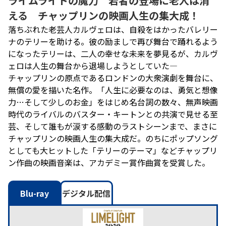
ライムライトの魔力 若者の登場に老人は消
える チャップリンの映画人生の集大成！
落ちぶれた老芸人カルヴェロは、自殺をはかったバレリー
ナのテリーを助ける。彼の励ましで再び舞台で踊れるよう
になったテリーは、二人の幸せな未来を夢見るが、カルヴ
ェロは人生の舞台から退場しようとしていた―
チャップリンの原点であるロンドンの大衆演劇を舞台に、
無償の愛を描いた名作。「人生に必要なのは、勇気と想像
力…そして少しのお金」をはじめ名台詞の数々、無声映画
時代のライバルのバスター・キートンとの共演で見せる至
芸、そして誰もが涙する感動のラストシーンまで、まさに
チャップリンの映画人生の集大成だ。のちにポップソング
としても大ヒットした「テリーのテーマ」などチャップリ
ン作曲の映画音楽は、アカデミー賞作曲賞を受賞した。
Blu-ray
デジタル配信