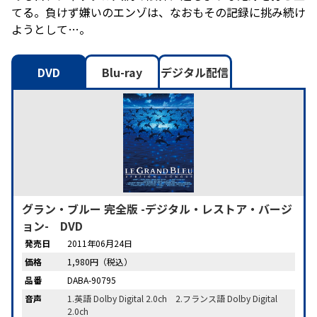
てる。負けず嫌いのエンゾは、なおもその記録に挑み続け
ようとして…。
DVD
Blu-ray
デジタル配信
グラン・ブルー 完全版 -デジタル・レストア・バージ
ョン- DVD
発売日
2011年06月24日
価格
1,980円（税込）
品番
DABA-90795
音声
1.英語 Dolby Digital 2.0ch 2.フランス語 Dolby Digital
2.0ch