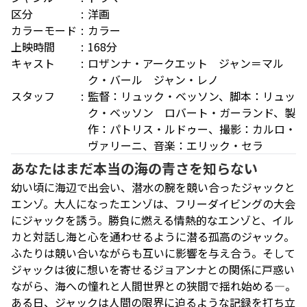
区分
洋画
カラーモード
カラー
上映時間
168分
キャスト
ロザンナ・アークエット ジャン＝マル
ク・バール ジャン・レノ
スタッフ
監督：リュック・ベッソン、脚本：リュッ
ク・ベッソン ロバート・ガーランド、製
作：パトリス・ルドゥー、撮影：カルロ・
ヴァリーニ、音楽：エリック・セラ
あなたはまだ本当の海の青さを知らない
幼い頃に海辺で出会い、潜水の腕を競い合ったジャックと
エンゾ。大人になったエンゾは、フリーダイビングの大会
にジャックを誘う。勝負に燃える情熱的なエンゾと、イル
カと対話し海と心を通わせるように潜る孤高のジャック。
ふたりは競い合いながらも互いに影響を与え合う。そして
ジャックは彼に想いを寄せるジョアンナとの関係に戸惑い
ながら、海への憧れと人間世界との狭間で揺れ始める―。
ある日、ジャックは人間の限界に迫るような記録を打ち立