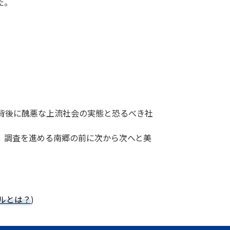
た。
背後に醜悪な上流社会の実態と恐るべき社
。調査を進める南郷の前に次から次へと美
ネルとは？
)