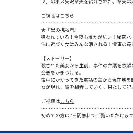
ブ」のボス矢沢章夫を紹介された。章夫は
ご視聴は
こちら
…………………………………………………
★『黒の挑戦者』
狙われている！今夜も誰かが危い！秘密パ
俺に近づく女はみんな消される！情事の罠
【ストーリー】
殺された美女から生前、事件の弁護を依頼
会悪をかぎつける。
夜中にかかってきた電話の主から現在地を
女が現れ、彼を翻弄していく。果たして犯
ご視聴は
こちら
…………………………………………………
初めての方は7日間無料でご覧いただけま