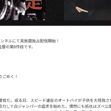
WAチャンネルにて見放題独占配信開始！
監督の第8作目です。
うごめく！
警官だ。或る日、スピード違反のオートバイが子供を大怪我さ
協力して白ジャンパーの追求を始めた。偶然にも拓也はズべ公