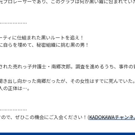
元プロレーサーであり、このクラブは何か黒い霧に包まれてい
………………
ーティに仕組まれた黒いルートを追え！
に自らを埋めて、秘密組織に挑む黒の男！
された売れっ子弁護士・南郷次郎。調査を進めるうち、事件の
聞き出し向かった南郷だったが、その女性はすでに死んでいた
人の正体は…。
………………
すので、ぜひこの機会にご入会ください！(
KADOKAWAチャン