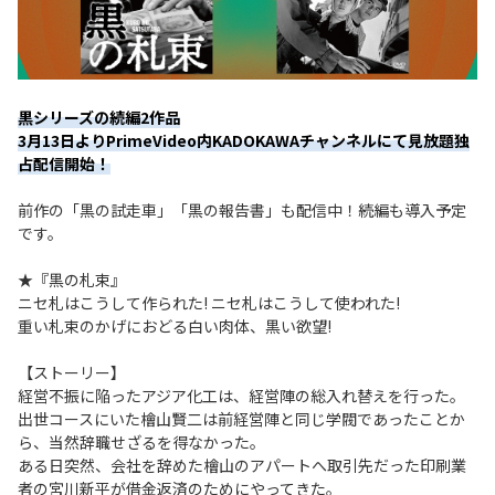
黒シリーズの続編2作品
3月13日よりPrimeVideo内KADOKAWAチャンネルにて見放題独
占配信開始！
前作の「黒の試走車」「黒の報告書」も配信中！続編も導入予定
です。
★『黒の札束』
ニセ札はこうして作られた! ニセ札はこうして使われた!
重い札束のかげにおどる白い肉体、黒い欲望!
【ストーリー】
経営不振に陥ったアジア化工は、経営陣の総入れ替えを行った。
出世コースにいた檜山賢二は前経営陣と同じ学閥であったことか
ら、当然辞職せざるを得なかった。
ある日突然、会社を辞めた檜山のアパートへ取引先だった印刷業
者の宮川新平が借金返済のためにやってきた。