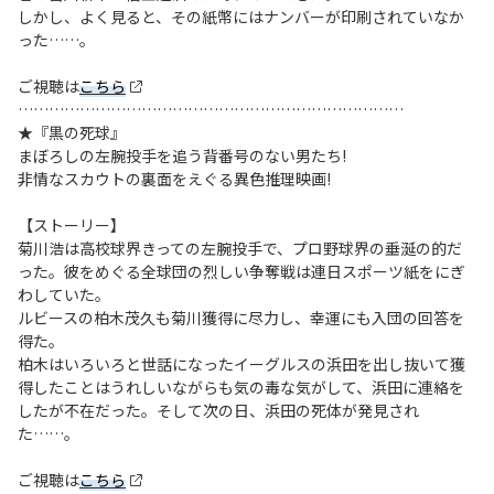
しかし、よく見ると、その紙幣にはナンバーが印刷されていなか
った……。
ご視聴は
こちら
…………………………………………………………………
★『黒の死球』
まぼろしの左腕投手を追う背番号のない男たち!
非情なスカウトの裏面をえぐる異色推理映画!
【ストーリー】
菊川浩は高校球界きっての左腕投手で、プロ野球界の垂涎の的だ
った。彼をめぐる全球団の烈しい争奪戦は連日スポーツ紙をにぎ
わしていた。
ルビースの柏木茂久も菊川獲得に尽力し、幸運にも入団の回答を
得た。
柏木はいろいろと世話になったイーグルスの浜田を出し抜いて獲
得したことはうれしいながらも気の毒な気がして、浜田に連絡を
したが不在だった。そして次の日、浜田の死体が発見され
た……。
ご視聴は
こちら