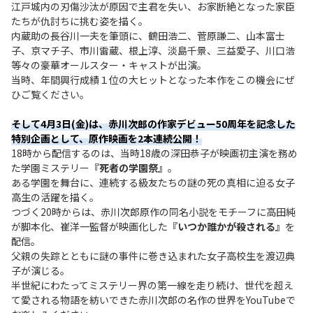
江戸城内の刃傷沙汰が原因で主君を失い、お家断絶となった家臣
たちが仇討ちに挑む姿を描く。
内蔵助の長谷川一夫を筆頭に、鶴田浩二、菅原謙二、山本富士
子、京マチ子、市川雷蔵、根上淳、淡島千景、三益愛子、川口浩
等々の豪華オールスター・キャストが出演。
当時、年間興行成績１位の大ヒットとなった本作をこの機会にぜ
ひご覧ください。
そして4月3日(金)は、赤川次郎の作家デビュー50周年を記念した
特別企画として、原作映画を2本連続公開！
18時から配信するのは、当時18歳の深田恭子が映画初主演を務め
た学園ミステリー
『死者の学園祭』
。
ある学園を舞台に、連続する級友たちの謎の死の真相に迫る女子
高生の活躍を描く。
つづく20時からは、赤川次郎原作の同名小説をモチーフに高田純
が脚本化、崔洋一監督が映画化した
『いつか誰かが殺される』
を
配信。
父親の失踪とともに謎の事件に巻き込まれた女子高校生を渡辺典
子が演じる。
半世紀にわたってミステリー界の第一線を走り続け、世代を超え
て愛される物語を紡いできた赤川次郎の名作の世界をYouTubeで