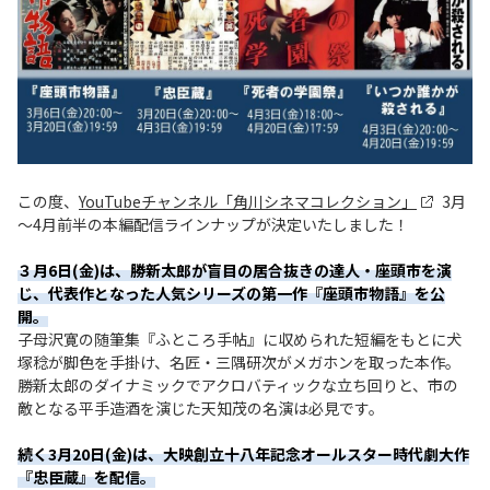
この度、
YouTubeチャンネル「角川シネマコレクション」
3月
～4月前半の本編配信ラインナップが決定いたしました！
３月6日(金)は、勝新太郎が盲目の居合抜きの達人・座頭市を演
じ、代表作となった人気シリーズの第一作『座頭市物語』を公
開。
子母沢寛の随筆集『ふところ手帖』に収められた短編をもとに犬
塚稔が脚色を手掛け、名匠・三隅研次がメガホンを取った本作。
勝新太郎のダイナミックでアクロバティックな立ち回りと、市の
敵となる平手造酒を演じた天知茂の名演は必見です。
続く3月20日(金)は、大映創立十八年記念オールスター時代劇大作
『忠臣蔵』を配信。