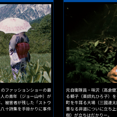
）のファッションショーの最
元自衛隊員・味沢（高倉健
カ人の青年（ジョー山中）が
る頼子（薬師丸ひろ子）を
は、被害者が残した「ストウ
町を牛耳る大場（三國連太
条八十詩集を手掛かりに事件
重なる非道についに立ち上
樹）が立ちはだかりー。