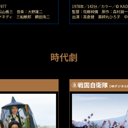
977
1978年／143分／カラー／© KADO
松山善三 音楽：大野雄二
監督：佐藤純彌 原作：森村誠一
ケネディ 三船敏郎 鶴田浩二
出演：高倉健 薬師丸ひろ子 中
時代劇
⑧戦国自衛隊
【4Kデジタ