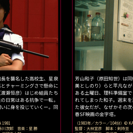
組長を襲名した高校生、星泉
芳山和子（原田知世）は同
感とチャーミングさで懸命に
美としのり）らと平凡なが
（渡瀬恒彦）はじめ組員たち
ある土曜日、理科準備室で
組の日常はある抗争で一転。
れてしまった和子。週末を
闘いに身を投じていくー。同
た彼女だが、なぜかその次
春SF映画の金字塔。
1981
（1983年／カラー／104分）© KA
川次郎 音楽：星 勝
監督：大林宣彦 脚本：剣持亘 