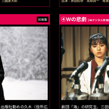
 三國連太郎
出演：原田知世 高柳良一 尾美
④Wの悲劇
【4Kデジタル修復
た出版社勤めの久木（役所広
劇団「海」の研究生、三田