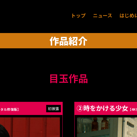
トップ
ニュース
はじめ
作品紹介
目玉作品
②時をかける少女
ジタル修復版】
【4