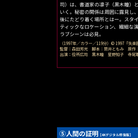
司）は、書道家の凛子（黒木瞳）
いく。秘密の関係は周囲に露見し
後にたどり着く場所とはー。スタ
ティックなロケーション、繊細な
ラブシーンは必見。
（1997年／カラー／119分）© 1997『失
監督：森田芳光 脚本：筒井ともみ 原作
出演：役所広司 黒木瞳 星野知子 寺尾
⑤人間の証明
【4Kデジタル修復版】