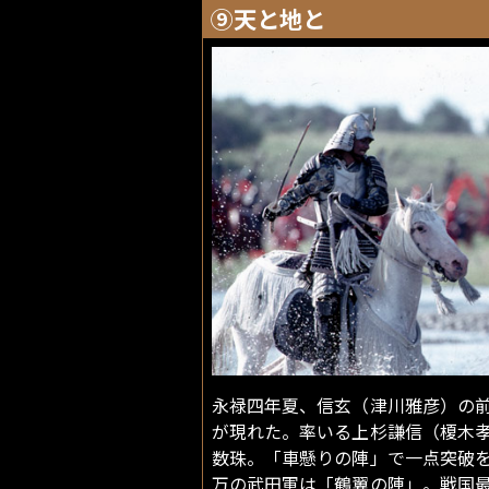
⑨天と地と
永禄四年夏、信玄（津川雅彦）の
が現れた。率いる上杉謙信（榎木
数珠。「車懸りの陣」で一点突破
万の武田軍は「鶴翼の陣」。戦国