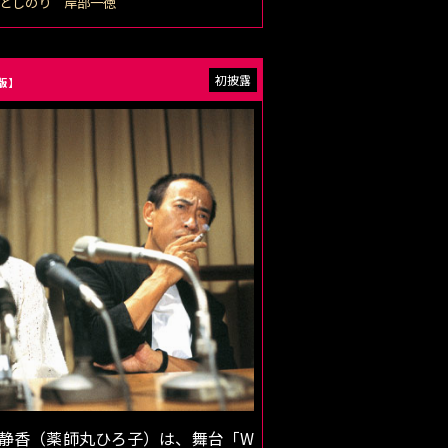
としのり 岸部一徳
版】
静香（薬師丸ひろ子）は、舞台「W