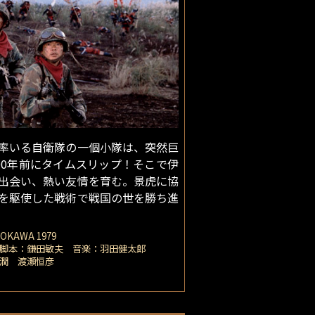
率いる自衛隊の一個小隊は、突然巨
00年前にタイムスリップ！そこで伊
出会い、熱い友情を育む。景虎に協
を駆使した戦術で戦国の世を勝ち進
KAWA 1979
脚本：鎌田敏夫 音楽：羽田健太郎
藤潤 渡瀬恒彦