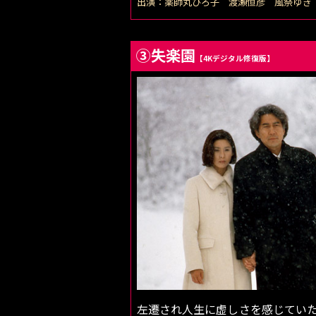
出演：薬師丸ひろ子 渡瀬恒彦 風祭ゆき
③失楽園
【4Kデジタル修復版】
左遷され人生に虚しさを感じてい