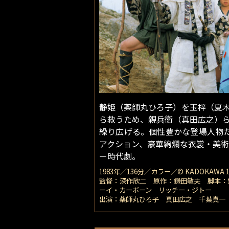
静姫（薬師丸ひろ子）を玉梓（夏木
ら救うため、親兵衛（真田広之）
繰り広げる。個性豊かな登場人物た
アクション、豪華絢爛な衣裳・美術
ー時代劇。
1983年／136分／カラー／© KADOKAWA 1
監督：深作欣二 原作：鎌田敏夫 脚本：
ーイ・カーボーン リッチー・ジトー
出演：薬師丸ひろ子 真田広之 千葉真一