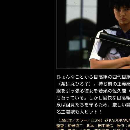
ひょんなことから目高組の四代目
（薬師丸ひろ子）。持ち前の正義
組を引っ張る彼女を若頭の佐久間
も慕っている。しかし愉快な目高
泉は組員たちを守るため、厳しい
名主題歌も大ヒット！
（1981年／カラー／112分）© KADOKAWA 
監督：相米慎二 脚本：田中陽造 原作：赤