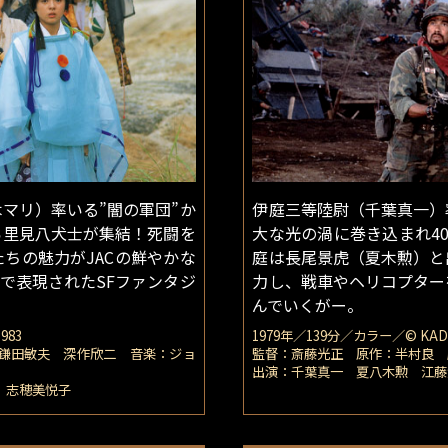
マリ）率いる”闇の軍団”か
伊庭三等陸尉（千葉真一）
ら里見八犬士が集結！死闘を
大な光の渦に巻き込まれ4
ちの魅力がJACの鮮やかな
庭は長尾景虎（夏木勲）と
で表現されたSFファンタジ
力し、戦車やヘリコプター
んでいくがー。
983
1979年／139分／カラー／© KADO
鎌田敏夫 深作欣二 音楽：ジョ
監督：斎藤光正 原作：半村良 
出演：千葉真一 夏八木勲 江
 志穂美悦子