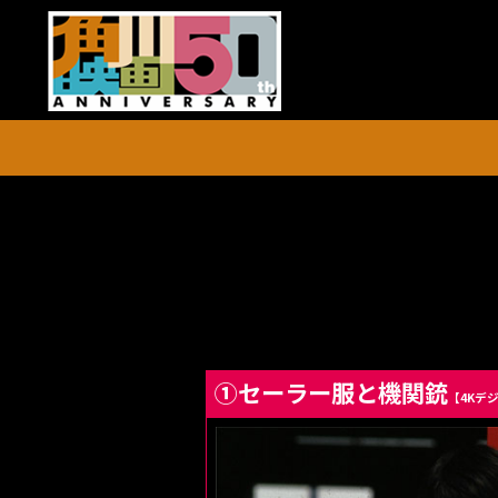
角川映画祭
①セーラー服と機関銃
【4Kデ