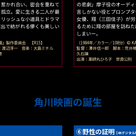
と惹かれ合い、密会を重ねて
の悲劇」摩子役のオーディ
、孤立。愛に生きる二人が最
言しかない役とプロンプタ
イリッシュな小道具とドラマ
女優、翔（三田佳子）が労
演出で紡がれる儚くも美しい
るために翔の部屋を訪ねた
しまいー。
楽園』製作委員会 【R15】
（1984年／カラー／108分）© KA
：渡辺淳一 音楽：大島ミチル
監督：澤井信一郎 脚本：荒井
聰
久石譲
出演：薬師丸ひろ子 世良公則 
角川映画の誕生
⑥野性の証明
【4Kデジタ