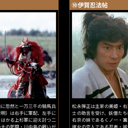
⑩伊賀忍法帖
前に忽然と一万三千の騎馬兵
松永弾正は主家の美姫・右
孝明）は右手に軍配、左手に
士の助言を受け、妖僧たち
をはかる上杉軍に迎え討つ二
右京の妹であるくノ一・篝
最大の死闘・川中島の戦いが
彼女の恋人である忍者・城