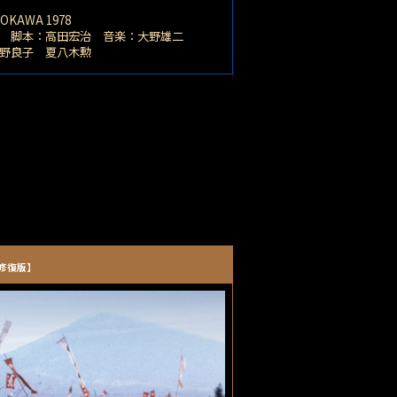
KAWA 1978
 脚本：高田宏治 音楽：大野雄二
野良子 夏八木勲
ル修復版】