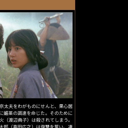
京太夫をわがものにせんと、果心居
に媚薬の調達を命じた。そのために
火（渡辺典子）は殺されてしまう。
太郎（真田広之）は復讐を誓い、凄