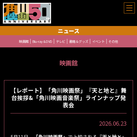
角川映画祭
ニュース
映画館
Blu-ray＆DVD
テレビ
書籍＆グッズ
イベント
その他
映画館
【レポート】「角川映画祭」『天と地と』舞
台挨拶&「角川映画音楽祭」ラインナップ発
表会
2026.06.23
5月11日、
「角川映画祭」
で上映される
『天と地と』