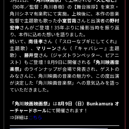
（90年／監督：角川春樹）の【舞台挨拶】を東京・
角川シネマ有楽町にて実施。上映後に、本作の音楽
監督で主題歌も歌った
小室哲哉
さんと出演者の
野村
宏伸
さんがご登壇！35年ぶりに撮影当時を振り返
り、本作に込めた想いを語りました。
続いて、
南佳孝
さん（『スローなブギにしてくれ』
主題歌）、
マリーン
さん（『キャバレー』主題
歌）、
藤井空
さん（ジャズトランペッター、ピアニ
スト）もご登壇！8月9日に開催される
「角川映画音
楽祭」
のラインナップが会場で発表され、ゲストの
みなさんに、角川映画の音楽の魅力や、この度出演
が決定した「角川映画音楽祭」への意気込みを語っ
ていただきました。
「角川映画映画祭」
は
8月9日（日）Bunkamura オ
ーチャードホール
にて開催されます！
⇒詳細は
こちら