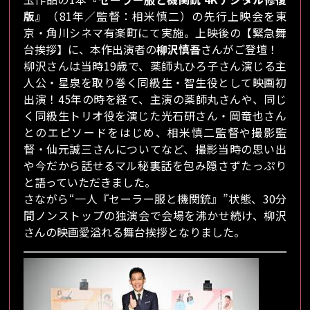
版』
（81年／監督：相米慎二）の先行上映会を東
京・角川シネマ有楽町にて実施。上映後の【緊急舞
台挨拶】に、本作出演者の
柳沢慎吾
さんがご登壇！
柳沢さんは当時19歳で、薬師丸ひろ子さん演じる主
人公・星泉を取り巻く同級生・智生役として映画初
出演！45年の時を経て、主演の薬師丸さんや、同じ
く同級生トリオ役を演じた光石研さん・岡竜也さん
とのエピソードをはじめ、相米慎二監督や撮影監
督・仙元誠三さんについてなど、撮影当時の思い出
や今だから話せるマル秘裏話を包み隠さずたっぷり
と語っていただきました。
さながら“一人『セーラー服と機関銃』”状態、30分
間ノンストップの独演会で会場を沸かせ続け、柳沢
さんの映画愛溢れる舞台挨拶となりました。