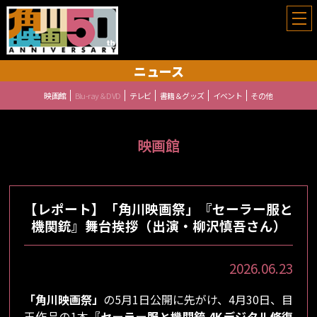
角川映画祭
ニュース
映画館
Blu-ray＆DVD
テレビ
書籍＆グッズ
イベント
その他
映画館
【レポート】「角川映画祭」『セーラー服と
機関銃』舞台挨拶（出演・柳沢慎吾さん）
2026.06.23
「角川映画祭」
の5月1日公開に先がけ、4月30日、目
玉作品の1本
『セーラー服と機関銃 4Kデジタル修復